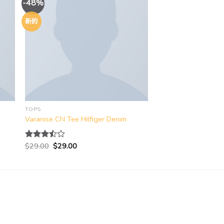
-48%
新的
to
Add to
ist
wishlist
TOPS
Varanise CN Tee Hilfiger Denim
原
当
$
29.00
$
29.00
评分
价
前
3.50
为：
价
&sol; 5
$29.00。
格
为：
$29.00。