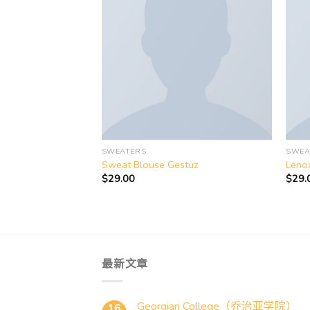
Add to
Add to
wishlist
wishlist
SWEATERS
SWEA
ee Jeans
Sweat Blouse Gestuz
Lenox
$
29.00
$
29.
最新文章
Georgian College（乔治亚学院）
16