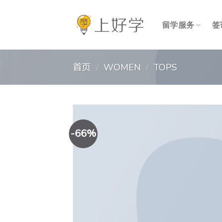
跳
到
留学服务
签
内
容
首页
/
WOMEN
/
TOPS
-66%