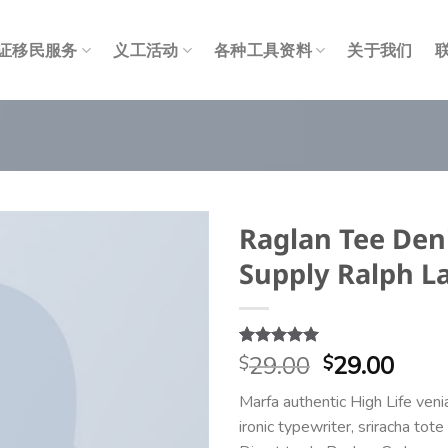
证移民服务
义工活动
各种工具资料
关于我们
Raglan Tee De
Supply Ralph L
Add to
wishlist
原
当
评级
1
29.00
5.00
/
29.00
$
$
5，已有
位
价
前
客户进行了
Marfa authentic High Life ven
为：
价
评价
ironic typewriter, sriracha tote
$29.00。
格