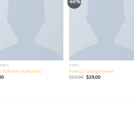
-66%
Add to
Add 
wishlist
wishl
TERS
TOPS
 Star Knit Hunkydory
Print Ls College Sweat
原
当
00
$
29.00
$
29.00
价
前
为：
价
$29.00。
格
为：
$29.00。