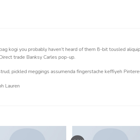
bag kogi you probably haven’t heard of them 8-bit tousled aliquip n
a. Direct trade Banksy Carles pop-up.
strud, pickled meggings assumenda fingerstache keffiyeh Pintere
ph Lauren