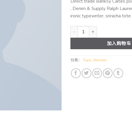
Direct trade Banksy Carles p
为：
, Denim & Supply Ralph Laure
$29
ironic typewriter, sriracha tote
Raglan Tee Denim & Supply Ra
加入购物车
分类：
Tops
,
Women