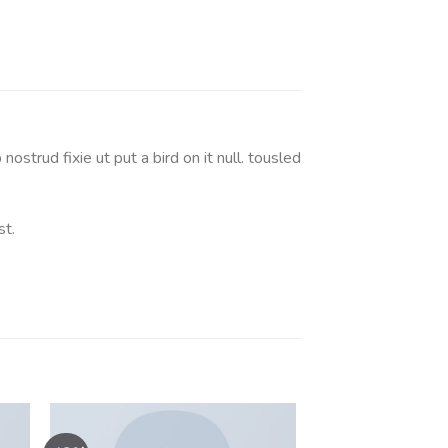
ostrud fixie ut put a bird on it null. tousled
st.