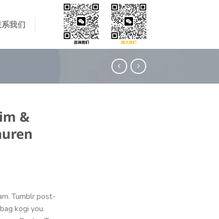
联系我们
nim &
auren
iam. Tumblr post-
 bag kogi you.