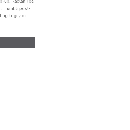
op-up. Raglan Tee
n. Tumblr post-
.00。
 bag kogi you.
lph Lauren 数量