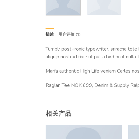
描述
用户评价 (1)
Tumblr post-ironic typewriter, sriracha tote 
aliquip nostrud fixie ut put a bird on it null
Marfa authentic High Life veniam Carles no
Raglan Tee NOK 699, Denim & Supply Ral
相关产品