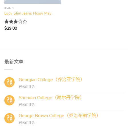
JEANS
Lucy Slim Jeans Noisy May
$
29.00
评分
3.00
&sol;
5
最新文章
Georgian College（乔治亚学院）
16
3 月
Georgian
已关闭评论
College（乔
治
Sheridan College（谢尔丹学院）
16
亚
3 月
Sheridan
已关闭评论
学
College（谢
院）
尔
George Brown College（乔治布朗学院）
10
丹
3 月
George
已关闭评论
学
Brown