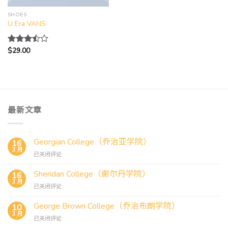
SHOES
U Era VANS
$
29.00
评分
3.50
&sol; 5
最新文章
Georgian College（乔治亚学院）
16
3 月
Georgian
已关闭评论
College（乔
治
Sheridan College（谢尔丹学院）
16
亚
3 月
Sheridan
已关闭评论
学
College（谢
院）
尔
George Brown College（乔治布朗学院）
10
丹
3 月
George
已关闭评论
学
Brown