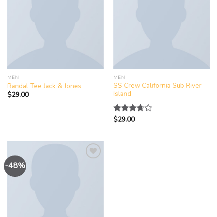
Add to
Add to
wishlist
wishlist
MEN
MEN
SS Crew California Sub River
Randal Tee Jack & Jones
Island
$
29.00
$
29.00
评分
3.67
&sol; 5
-48%
Add to
wishlist