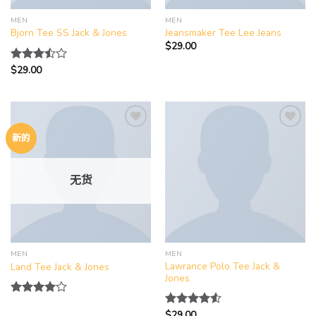
MEN
MEN
Bjorn Tee SS Jack & Jones
Jeansmaker Tee Lee Jeans
$
29.00
$
29.00
评分
3.50
&sol; 5
新的
Add to
Add to
wishlist
wishlist
无货
MEN
MEN
Lawrance Polo Tee Jack &
Land Tee Jack & Jones
Jones
评分
$
29.00
4.00
评分
4.50