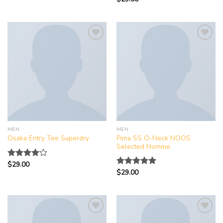
&sol; 5
&sol; 5
Add to
Add to
wishlist
wishlist
MEN
MEN
Pima SS O-Neck NOOS
Osaka Entry Tee Superdry
Selected Homme
$
29.00
评分
$
29.00
4.00
评分
5.00
&sol; 5
&sol; 5