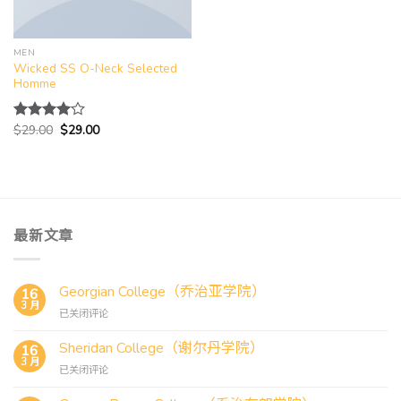
MEN
Wicked SS O-Neck Selected
Homme
原
当
$
29.00
$
29.00
评分
价
前
4.00
为：
价
&sol; 5
$29.00。
格
为：
$29.00。
最新文章
Georgian College（乔治亚学院）
16
3 月
Georgian
已关闭评论
College（乔
治
Sheridan College（谢尔丹学院）
16
亚
3 月
Sheridan
已关闭评论
学
College（谢
院）
尔